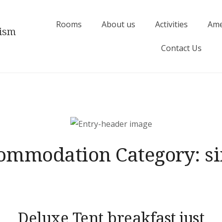
Rooms
About us
Activities
Ame
rism
Contact Us
ommodation Category:
s
Deluxe Tent breakfast just