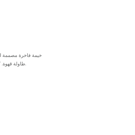
خيمة فاخرة مصممة لمن
طاولة قهوة. كما تحتوي الخيام على خزنة تقليدية، ورفوف جدارية، وسجادة ناعمة مصنوعة يدويًا، وحمام خاص.