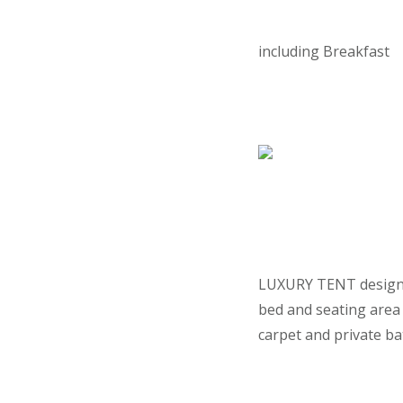
including Breakfast
LUXURY TENT designed
be
d and seating area 
carpet and private ba